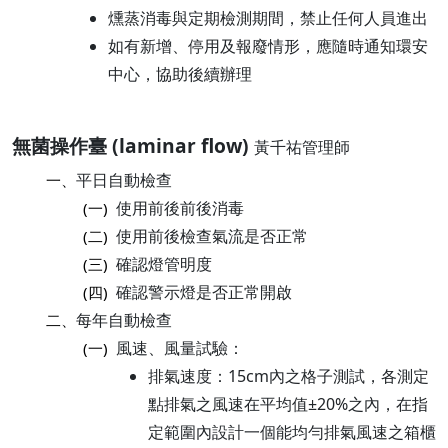
燻蒸消毒與定期檢測期間，禁止任何人員進出
如有新增、停用及報廢情形，應隨時通知環安
中心，協助後續辦理
無菌操作臺 (laminar flow)
黃千祐管理師
平日自動檢查
一、
使用前後前後消毒
(一)
使用前後檢查氣流是否正常
(二)
確認燈管明度
(三)
確認警示燈是否正常開啟
(四)
每年自動檢查
二、
風速、風量試驗：
(一)
排氣速度：15cm內之格子測試，各測定
點排氣之風速在平均值±20%之內，在指
定範圍內設計一個能均勻排氣風速之箱櫃