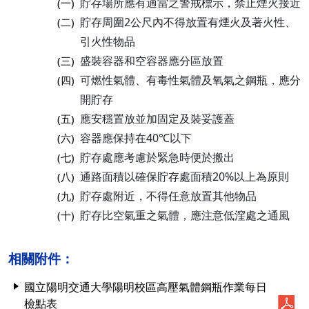
貯存場所應有適當之警戒標示，禁止煙火接近
(一)
貯存周圍2公尺內不得放置有煙火及著火性、
(二)
引火性物品
盛裝容器和空容器應分區放置
(三)
可燃性氣體、有毒性氣體及氧氣之鋼瓶，應分
(四)
開貯存
應安穩置放並加固定及裝妥護蓋
(五)
容器應保持在40℃以下
(六)
貯存處應考慮於緊急時便於搬出
(七)
通路面積以確保貯存處面積20%以上為原則
(八)
貯存處附近，不得任意放置其他物品
(九)
貯存比空氣重之氣體，應注意低漥處之通風
(十)
相關附件：
國立陽明交通大學陽明校區高壓氣體鋼瓶作業每日
檢點表