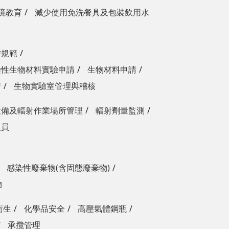
境教育
減少使用免洗餐具及包裝飲用水
作規範
染性生物材料實驗申請
生物材料申請
請
生物實驗室管理與稽核
設備及輻射作業場所管理
輻射劑量監測
人員
感染性廢棄物(含固態廢棄物)
物
衛生
化學品安全
高壓氣體鋼瓶
承攬管理