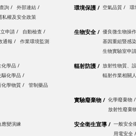
查詢
外部連結
環境保護
空氣品質
環
隱私權及安全政策
設立申請
自動檢查
生物安全
優良微生物操
故通報
作業環境監測
基因重組暨感
生物實驗室申
性化學品
輻射防護
放射性物質、
先驅化學品
輻射作業相關
新化學物質
管制藥品
實驗廢棄物
化學廢棄物
放射性廢棄
急應變演練
安全衛生宣導
一般安全
用電安全