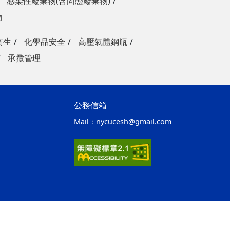
感染性廢棄物(含固態廢棄物)
物
衛生
化學品安全
高壓氣體鋼瓶
承攬管理
公務信箱
Mail：
nycucesh@gmail.com
ap1