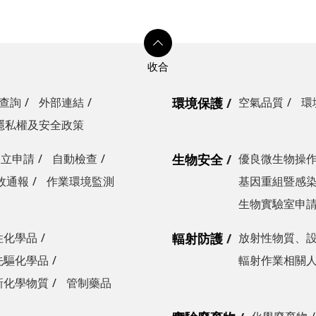
查詢
外部連結
環境保護
空氣品質
環
隱私權及安全政策
設立申請
自動檢查
生物安全
優良微生物操
故通報
作業環境監測
基因重組暨感
生物實驗室申
性化學品
輻射防護
放射性物質、
先驅化學品
輻射作業相關
新化學物質
管制藥品