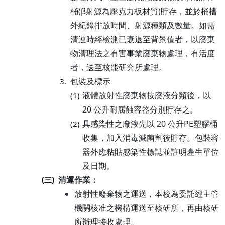
桶(β射源為壓克力板材質)貯存，並於桶槽
外紀錄排放時間、射源種類及數量。如需
清運時經檢測已衰退至背景值者，以廢棄
物清理法之有害事業廢棄物處理，有活度
者，送至核能研究所處理。
包裝及標示
3.
液體放射性廢棄物按廢液分類後，以
(1)
20 公升耐腐蝕容器分別貯存之。
具感染性之廢液先以 20 公升PE塑膠桶
(2)
收集，加入消毒滅菌劑後貯存。包裝容
器外應粘貼感染性標誌並註明產生單位
及日期。
清運作業：
(三)
放射性廢棄物之運送，本校為委託經主管
機關核准之機構運送至核研所，再由核研
所辦理接收處理。