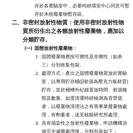
存於各實驗室中，必要時經環安中心同意可暫
存於本校廢棄物暫存區。
非密封放射性物質：使用非密封放射性物
二、
質所衍生出之各類放射性廢棄物，應加以
分類貯存。
固態放射性廢棄物：
(一)
固體廢棄物應按可燃性及非燃性（如表
1.
三）分別收集包裝。
處理方式：產出之固體廢棄物置放於實驗
2.
室，以專用貯存桶(β射源為壓克力板材質)
貯存，並於桶槽外紀錄置放時間、射源種
類及數量。如需清運時經檢測為背景值
者，以廢棄物清理法之有害事業廢棄物處
理，有劑量者，送至核能研究所處理。
具有感染性之放射性廢棄物，申請機構須
3.
做完全滅菌處理後，分類包裝如下：