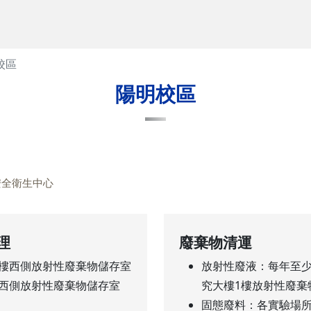
校區
陽明校區
安全衛生中心
理
廢棄物清運
樓西側放射性廢棄物儲存室
放射性廢液：每年至少
西側放射性廢棄物儲存室
究大樓1樓放射性廢棄
固態廢料：各實驗場所