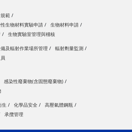
作規範
染性生物材料實驗申請
生物材料申請
請
生物實驗室管理與稽核
設備及輻射作業場所管理
輻射劑量監測
人員
感染性廢棄物(含固態廢棄物)
物
衛生
化學品安全
高壓氣體鋼瓶
承攬管理