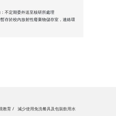
物：不定期委外送至核研所處理
物暫存於校內放射性廢棄物儲存室，連絡環
境教育
減少使用免洗餐具及包裝飲用水