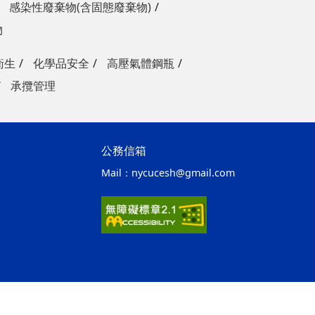
感染性廢棄物(含固態廢棄物)
物
衛生
化學品安全
高壓氣體鋼瓶
承攬管理
公務信箱
Mail：
nycucesh@gmail.com