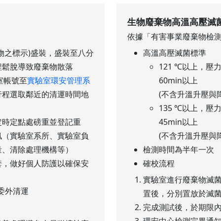
生物廢棄物高溫高壓滅
依據「有害事業廢棄物檢測
物之標示)盛裝，盛裝至八分
高溫高壓滅菌標準
程鬆脫導致廢棄物散落
121 ℃以上，壓力
室帳號至
實驗室環安管理系
60min以上
行程選取鄰近的清運時間地
(不含升溫升壓與
135 ℃以上，壓力
定時定點處磅重並登記重
45min以上
訊（實驗室系所、實驗室負
(不含升溫升壓與
量、清除處理機構等）
檢測時間為半年一次
套，做好個人防護以確保安
確校流程
實驗室進行廢棄物滅菌時
次委外清運
置後，分別置放於滅
完成測試後，於期限
環安中心檢測完畢通