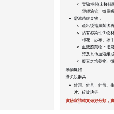
實驗耗材(未接觸
塑膠滴管、微量
需滅菌廢棄物：
產出後需滅菌後
沾有感染性生物
棉花、紗布、擦
血液廢棄物：指
漿及其他血液組
廢棄之培養物、
動物屍體
廢尖銳器具
針頭、針具、針筒、
片、碎玻璃等
實驗室請確實做好分類，