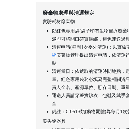
廢棄物處理與清運規定
實驗耗材廢棄物
以紅色專用袋(袋子印有生物醫療廢棄
滿即可將開口確實綑綁，避免運送過
清運申請(每周1次委外清運)：以實驗
統
廢棄物管理提出清運申請，依清運
點
清運當日：依選取的清運時間地點，
量。紅色專用袋務必填寫完整相關資
責人全名、產源單位、貯存日期、重
運送人員請穿著實驗衣、包鞋及戴手
全
備註：C-0513類(動物屍體)為每月1
廢尖銳器具