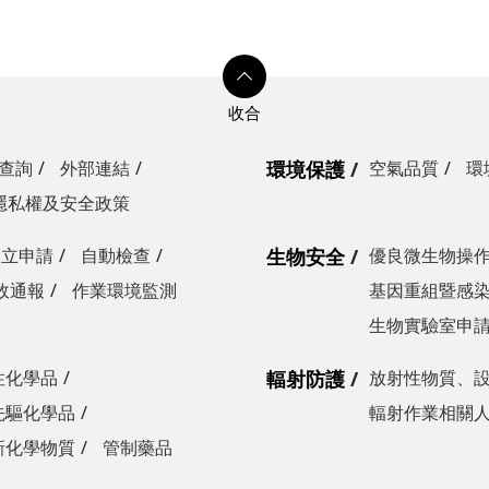
查詢
外部連結
環境保護
空氣品質
環
隱私權及安全政策
設立申請
自動檢查
生物安全
優良微生物操
故通報
作業環境監測
基因重組暨感
生物實驗室申
性化學品
輻射防護
放射性物質、
先驅化學品
輻射作業相關
新化學物質
管制藥品