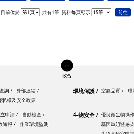
目前位於
共有
1
筆
資料每頁顯示
前往
查詢
外部連結
環境保護
空氣品質
環
隱私權及安全政策
設立申請
自動檢查
生物安全
優良微生物操
故通報
作業環境監測
基因重組暨感
生物實驗室申