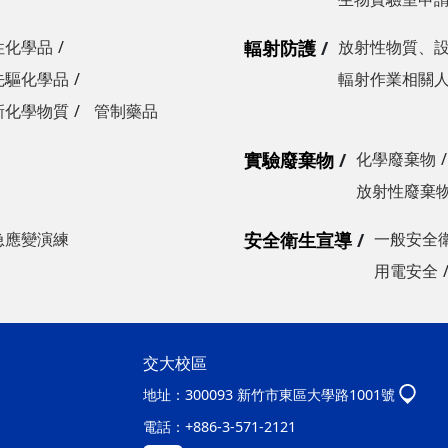
性化學品
輻射防護
放射性物質、
先驅化學品
輻射作業相關
新化學物質
管制藥品
實驗廢棄物
化學廢棄物
放射性廢棄
急應變演練
安全衛生宣導
一般安全
用電安全
交大校區
地址：
300093 新竹市東區大學路1001號
電話：
+886-3-571-2121