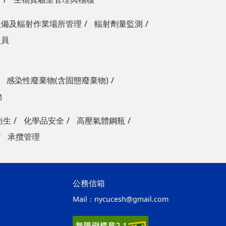
設備及輻射作業場所管理
輻射劑量監測
人員
感染性廢棄物(含固態廢棄物)
物
衛生
化學品安全
高壓氣體鋼瓶
承攬管理
公務信箱
Mail：
nycucesh@gmail.com