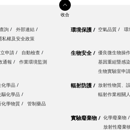
查詢
外部連結
環境保護
空氣品質
環
隱私權及安全政策
設立申請
自動檢查
生物安全
優良微生物操
故通報
作業環境監測
基因重組暨感
生物實驗室申
性化學品
輻射防護
放射性物質、
先驅化學品
輻射作業相關
新化學物質
管制藥品
實驗廢棄物
化學廢棄物
放射性廢棄