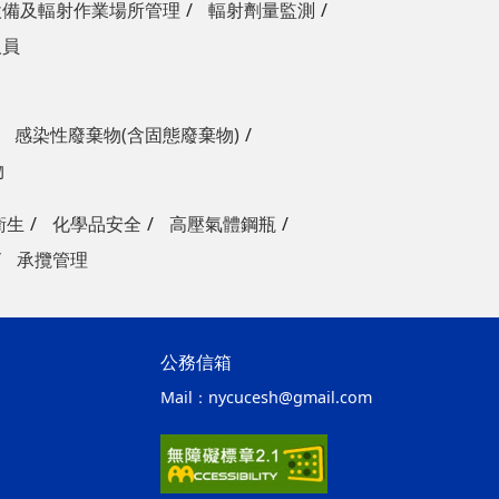
設備及輻射作業場所管理
輻射劑量監測
人員
感染性廢棄物(含固態廢棄物)
物
衛生
化學品安全
高壓氣體鋼瓶
承攬管理
公務信箱
Mail：
nycucesh@gmail.com