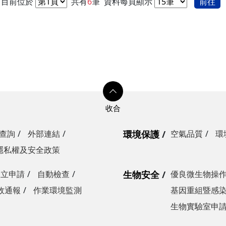
目前位於
共有
6
筆
資料每頁顯示
前往
查詢
外部連結
環境保護
空氣品質
環
隱私權及安全政策
設立申請
自動檢查
生物安全
優良微生物操
故通報
作業環境監測
基因重組暨感
生物實驗室申