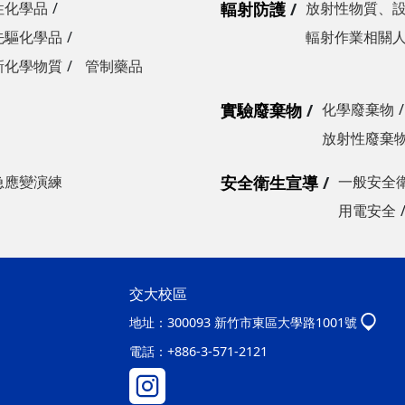
性化學品
輻射防護
放射性物質、
先驅化學品
輻射作業相關
新化學物質
管制藥品
實驗廢棄物
化學廢棄物
放射性廢棄
急應變演練
安全衛生宣導
一般安全
用電安全
交大校區
地址：
300093 新竹市東區大學路1001號
電話：
+886-3-571-2121