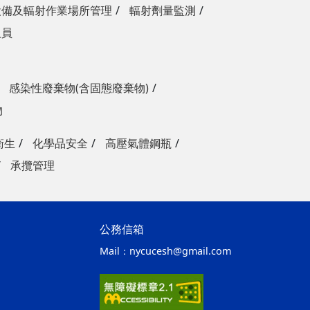
設備及輻射作業場所管理
輻射劑量監測
人員
感染性廢棄物(含固態廢棄物)
物
衛生
化學品安全
高壓氣體鋼瓶
承攬管理
公務信箱
Mail：
nycucesh@gmail.com