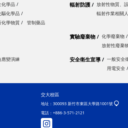
性化學品
輻射防護
放射性物質、
先驅化學品
輻射作業相關
新化學物質
管制藥品
實驗廢棄物
化學廢棄物
放射性廢棄
急應變演練
安全衛生宣導
一般安全
用電安全
交大校區
地址：
300093 新竹市東區大學路1001號
電話：
+886-3-571-2121